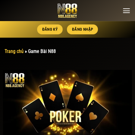
Chuyển
đến
nội
dung
ĐĂNG KÝ
ĐĂNG NHẬP
Trang chủ
»
Game Bài N88