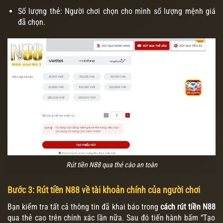
Số lượng thẻ: Người chơi chọn cho mình số lượng mệnh giá
đã chọn.
Rút tiền N88 qua thẻ cào an toàn
Bước 3: Rút tiền N88 về tài khoản chính của người chơi
Bạn kiểm tra tất cả thông tin đã khai báo trong
cách rút tiền N88
qua thẻ cao trên chính xác lần nữa. Sau đó tiến hành bấm “Tạo