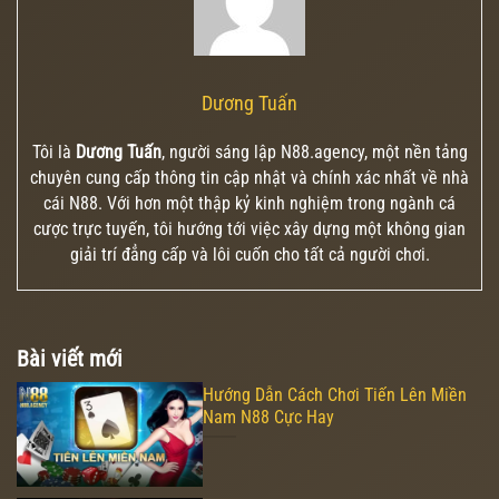
Dương Tuấn
Tôi là
Dương Tuấn
, người sáng lập N88.agency, một nền tảng
chuyên cung cấp thông tin cập nhật và chính xác nhất về nhà
cái N88. Với hơn một thập kỷ kinh nghiệm trong ngành cá
cược trực tuyến, tôi hướng tới việc xây dựng một không gian
giải trí đẳng cấp và lôi cuốn cho tất cả người chơi.
Bài viết mới
Hướng Dẫn Cách Chơi Tiến Lên Miền
Nam N88 Cực Hay