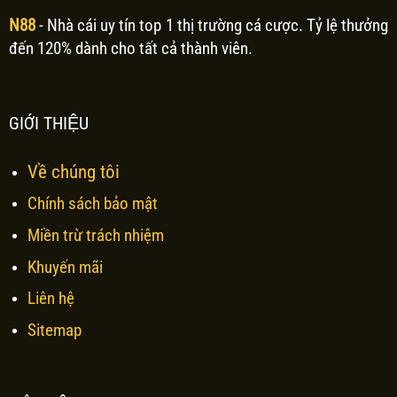
N88
- Nhà cái uy tín top 1 thị trường cá cược. Tỷ lệ thưởng
đến 120% dành cho tất cả thành viên.
GIỚI THIỆU
Về chúng tôi
Chính sách bảo mật
Miền trừ trách nhiệm
Khuyến mãi
Liên hệ
Sitemap