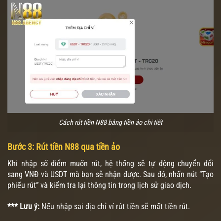
Cách rút tiền N88 bằng tiền ảo chi tiết
Bước 3: Rút tiền N88 qua tiền ảo
Khi nhập số điểm muốn rút, hệ thống sẽ tự động chuyển đổi
sang VNĐ và USDT mà bạn sẽ nhận được. Sau đó, nhấn nút “Tạo
phiếu rút” và kiểm tra lại thông tin trong lịch sử giao dịch.
*** Lưu ý:
Nếu nhập sai địa chỉ ví rút tiền sẽ mất tiền rút.