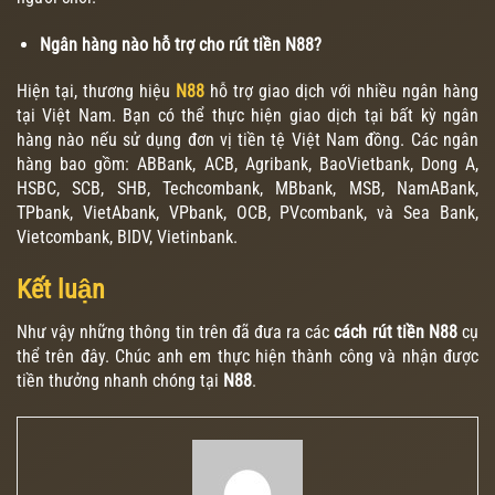
Ngân hàng nào hỗ trợ cho rút tiền N88?
Hiện tại, thương hiệu
N88
hỗ trợ giao dịch với nhiều ngân hàng
tại Việt Nam. Bạn có thể thực hiện giao dịch tại bất kỳ ngân
hàng nào nếu sử dụng đơn vị tiền tệ Việt Nam đồng. Các ngân
hàng bao gồm: ABBank, ACB, Agribank, BaoVietbank, Dong A,
HSBC, SCB, SHB, Techcombank, MBbank, MSB, NamABank,
TPbank, VietAbank, VPbank, OCB, PVcombank, và Sea Bank,
Vietcombank, BIDV, Vietinbank.
Kết luận
Như vậy những thông tin trên đã đưa ra các
cách rút tiền N88
cụ
thể trên đây. Chúc anh em thực hiện thành công và nhận được
tiền thưởng nhanh chóng tại
N88
.