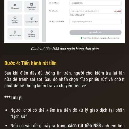
Cách rút tiền N88 qua ngân hàng đơn giản
Bước 4: Tiến hành rút tiền
Sau khi điền đầy đủ thông tin trên, người chơi kiểm tra lại lần
nữa để tránh sai sót. Sau đó nhấn chọn “Tạo phiếu rút” và chờ ít
phút để hệ thống kiểm tra và chuyển tiền về.
***Lưu ý:
Người chơi có thể kiểm tra tiến độ xử lý giao dịch tại phần
“Lịch sử”
Nếu có vấn đề gì xảy ra trong
cách rút tiền N88
anh em liên