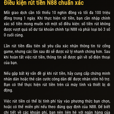
Điều kiện rút tiền N88 chuẩn xác
Mỗi giao dịch cần tối thiểu 10 nghìn đồng và tối đa 100 triệu
đồng trong 1 ngày. Khi thực hiện rút tiền, bạn cần nhập chính
xác số tiền mong muốn với một số điều kiện: số tiền rút không
được vượt quá số dư tài khoản chính tại N88 và phải loại bỏ 3 số
0 cuối cùng.
Lần rút tiền đầu tiên sẽ yêu cầu xác nhận thông tin từ cổng
game, nhưng các lần sau đó sẽ được xử lý nhanh chóng hơn. Sau
khi hoàn tất việc rút tiền, thông tin sẽ được gửi về số điện thoại
của bạn.
Nếu gặp bất kỳ vấn đề gì khi rút tiền, hãy cung cấp chứng minh
nhân dân hoặc thẻ căn cước công dân để được nhân viên hỗ trợ.
Bạn có thể thực hiện rút tiền trên cả máy tính và thiết bị di
động.
Việc rút tiền có thể bị tính phí tùy vào phương thức bạn chọn,
hoặc có thể miễn phí nếu theo đúng quy định của N88. Để biết
chi tiết về các khoản phí, bạn nên liên hệ với ngân hàng của